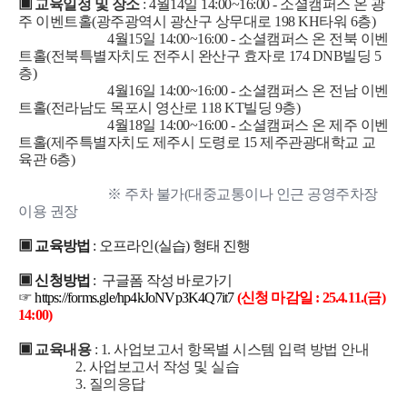
▣
교육일정 및 장소
: 4월14일 14:00~16:00 - 소셜캠퍼스 온 광
주 이벤트홀(광주광역시 광산구 상무대로 198 KH타워 6층)
4월15일 14:00~16:00 - 소셜캠퍼스 온 전북 이벤
트홀(전북특별자치도 전주시 완산구 효자로 174 DNB빌딩 5
층)
4월16일 14:00~16:00 - 소셜캠퍼스 온 전남 이벤
트홀(전라남도 목포시 영산로 118 KT빌딩 9층)
4월18일 14:00~16:00 - 소셜캠퍼스 온 제주 이벤
트홀(제주특별자치도 제주시 도령로 15 제주관광대학교 교
육관 6층)
※ 주차 불가(대중교통이나 인근 공영주차장
이용 권장
▣
교육방법
: 오프라인(실습) 형태 진행
▣
신청방법
: 구글폼 작성
바로가기
☞
https://forms.gle/hp4kJoNVp3K4Q7it7
(신청 마감일 : 25.4.11.(금)
14:00)
▣
교육내용
: 1. 사업보고서 항목별 시스템 입력 방법 안내
2. 사업보고서 작성 및 실습
3. 질의응답