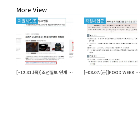
More View
지원사업공
지원사업공
고
고
[~12.31.(목)]조선일보 연계 중소기업 홍보·판매 지원
[~08.07.(금)]FOOD WEEK KOREA 2026 참가 지원기업 추가모집 공고